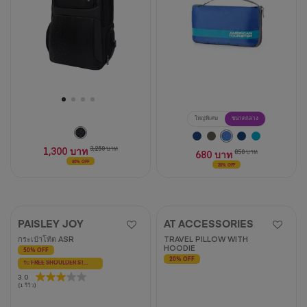
บท
วิจารณ์
ใหญ่พิเศษ
ขนาดกลาง
1,300 บาท
3,250 บาท
680 บาท
850 บาท
60% OFF
20% OFF
PAISLEY JOY
AT ACCESSORIES
กระเป๋าโท้ต ASR
TRAVEL PILLOW WITH
HOODIE
50% OFF
20% OFF
รับ FREE SHOULDER STRAP - G มูลค่า 450 บาท
3.0
3.0
(1 รีวิว)
จาก
5