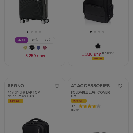
20 นิ้ว
25 นิ้ว
30 นิ้ว
1,300 บาท
3,250 บาท
5,250 บาท
60% OFF
SEGNO
AT ACCESSORIES
กระเป๋าเป้ใส่ LAPTOP
FOLDABLE LUG. COVER
ขนาด 17 นิ้ว 2 AS
II M
60% OFF
20% OFF
4.2
4.2
(11 รีวิว)
จาก
5
ดาว
11