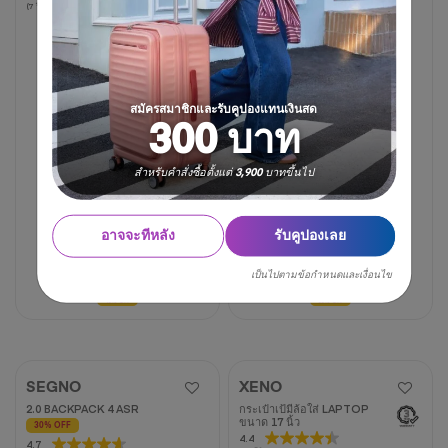
(7 รีวิว)
(8 รีวิว)
จาก
จาก
5
5
ดาว
ดาว
7
8
บท
บท
สมัครสมาชิกและรับคูปองแทนเงินสด
วิจารณ์
วิจารณ์
300 บาท
สำหรับคำสั่งซื้อตั้งแต่ 3,900 บาทขึ้นไป
อาจจะทีหลัง
รับคูปองเลย
เป็นไปตามข้อกำหนดและเงื่อนไข
2,070 บาท
3,450 บาท
1,300 บาท
3,250 บาท
40% OFF
60% OFF
SEGNO
XENO
2.0 BACKPACK 4 ASR
กระเป๋าเป้มีล้อใส่ LAPTOP
ขนาด 17 นิ้ว
30% OFF
4.4
4.4
4.7
4.7