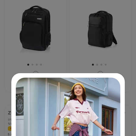
จาก
5
5
ดาว
ดาว
1
1
บท
บท
วิจารณ์
วิจารณ์
1,300 บาท
3,250 บาท
2,275 บาท
3,250 บาท
60% OFF
30% OFF
ZORK 2
SEGNO
กระเป๋าเป้ใส่ LAPTOP
กระเป๋าเป้ใส่ LAPTOP
ขนาด 14 นิ้ว 3 AS
ขนาด 17 นิ้ว 1 AS
40% OFF
60% OFF
5.0
5.0
4.5
4.5