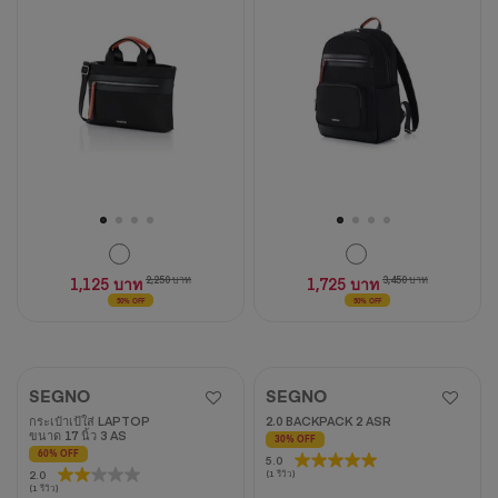
จาก
ดาว
5
2
ดาว
บท
1
วิจารณ์
บท
วิจารณ์
1,125 บาท
2,250 บาท
1,725 บาท
3,450 บาท
50% OFF
50% OFF
SEGNO
SEGNO
กระเป๋าเป้ใส่ LAPTOP
2.0 BACKPACK 2 ASR
ขนาด 17 นิ้ว 3 AS
30% OFF
60% OFF
5.0
5.0
2.0
2.0
(1 รีวิว)
จาก
(1 รีวิว)