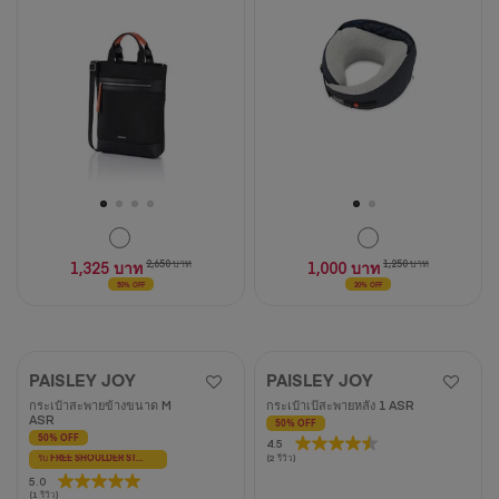
ดาว
1
บท
วิจารณ์
1,325 บาท
2,650 บาท
1,000 บาท
1,250 บาท
50% OFF
20% OFF
PAISLEY JOY
PAISLEY JOY
กระเป๋าสะพายข้างขนาด M
กระเป๋าเป้สะพายหลัง 1 ASR
ASR
50% OFF
50% OFF
4.5
4.5
(2 รีวิว)
รับ FREE SHOULDER STRAP - G มูลค่า 450 บาท
จาก
5.0
5.0
5
(1 รีวิว)