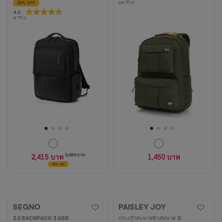
(19 รีวิว)
30% OFF
จาก
4.6
4.6
5
(7 รีวิว)
จาก
ดาว
5
19
ดาว
บท
7
วิจารณ์
บท
วิจารณ์
2,415 บาท
3,450 บาท
1,450 บาท
30% OFF
SEGNO
PAISLEY JOY
2.0 BACKPACK 3 ASR
กระเป๋าสะพายข้างขนาด S