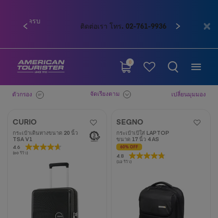
ก่อนหน้า
ถัดไป
ติดต่อเรา โทร. 02-761-9936
0
จัดเรียงตาม
ตัวกรอง
เปลี่ยนมุมมอง
CURIO
SEGNO
กระเป๋าเดินทางขนาด 20 นิ้ว
กระเป๋าเป้ใส่ LAPTOP
TSA V1
ขนาด 17 นิ้ว 4 AS
4.6
4.6
60% OFF
(60 รีวิว)
4.8
4.8
จาก
(12 รีวิว)
จาก
5
5
ดาว
ดาว
60
12
บท
บท
วิจารณ์
วิจารณ์