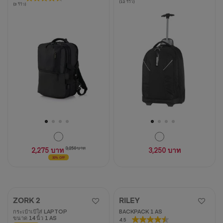
(12 รีวิว)
(3 รีวิว)
จาก
จาก
5
5
ดาว
ดาว
12
3
บท
บท
วิจารณ์
วิจารณ์
2,275 บาท
3,250 บาท
3,250 บาท
30% OFF
ZORK 2
RILEY
กระเป๋าเป้ใส่ LAPTOP
BACKPACK 1 AS
ขนาด 14 นิ้ว 1 AS
4.5
4.5