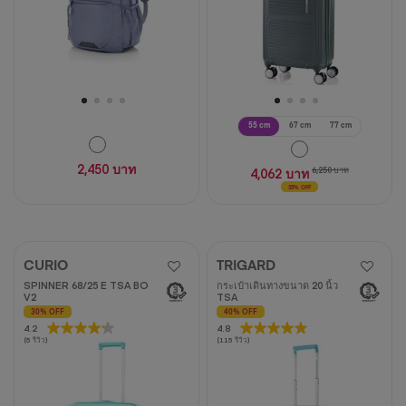
55 cm
67 cm
77 cm
2,450 บาท
4,062 บาท
6,250 บาท
35% OFF
CURIO
TRIGARD
SPINNER 68/25 E TSA BO
กระเป๋าเดินทางขนาด 20 นิ้ว
V2
TSA
30% OFF
40% OFF
4.2
4.2
4.8
4.8
(5 รีวิว)
(115 รีวิว)
จาก
จาก
5
5
ดาว
ดาว
5
115