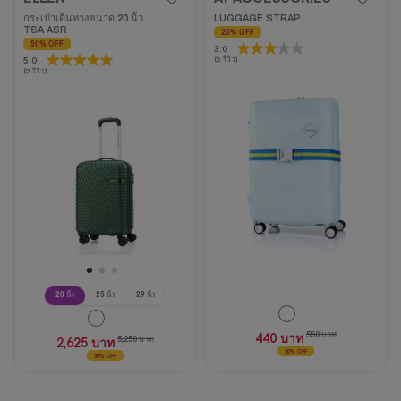
กระเป๋าเดินทางขนาด 20 นิ้ว
LUGGAGE STRAP
TSA ASR
20% OFF
50% OFF
3.0
3.0
5.0
5.0
(2 รีวิว)
จาก
(2 รีวิว)
จาก
5
5
ดาว
ดาว
2
2
บท
บท
วิจารณ์
วิจารณ์
20 นิ้ว
25 นิ้ว
29 นิ้ว
440 บาท
550 บาท
2,625 บาท
5,250 บาท
20% OFF
50% OFF