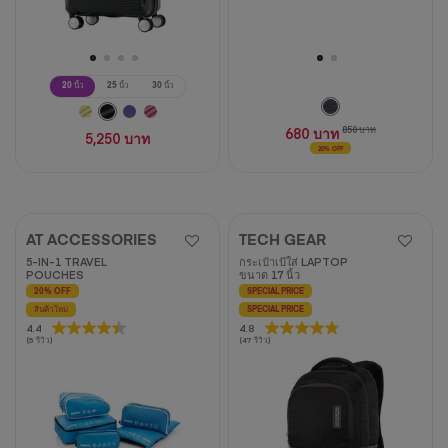
20 นิ้ว
25 นิ้ว
30 นิ้ว
680 บาท
850 บาท
5,250 บาท
20% OFF
AT ACCESSORIES
TECH GEAR
5-IN-1 TRAVEL
กระเป๋าเป้ใส่ LAPTOP
POUCHES
ขนาด 17 นิ้ว
20% OFF
SPECIAL PRICE
สินค้าใหม่
SPECIAL PRICE
4.4
4.4
4.8
4.8
(5 รีวิว)
(47 รีวิว)
จาก
จาก
5
5
ดาว
ดาว
5
47
บท
บท