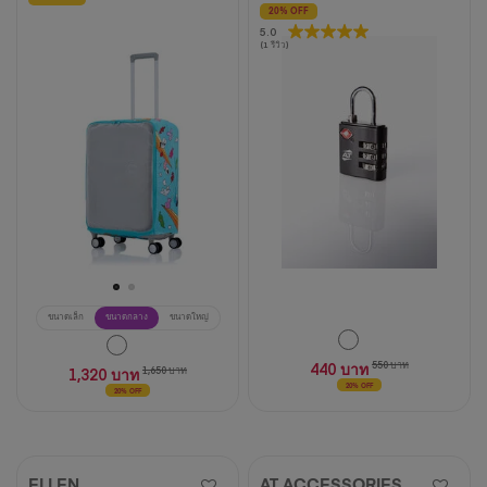
20% OFF
5.0
5.0
(1 รีวิว)
จาก
5
ดาว
1
บท
วิจารณ์
ขนาดเล็ก
ขนาดกลาง
ขนาดใหญ่
440 บาท
550 บาท
1,320 บาท
1,650 บาท
20% OFF
20% OFF
ELLEN
AT ACCESSORIES