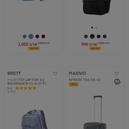
วิจารณ์
วิจารณ์
1,000 บาท
1,250 บาท
990 บาท
1,850 บาท
20% OFF
46% OFF
BRETT
MAXIVO
กระเป๋าเป้ใส่ LAPTOP 2.0
SP55/20 TSA OS V2
BACKPACK R ขนาด 17 นิ้ว
35%
5.0
5.0
(1 รีวิว)
จาก
5
ดาว
1
บท
วิจารณ์