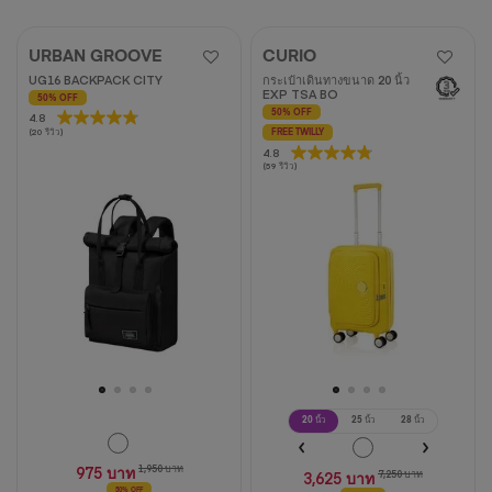
URBAN GROOVE
CURIO
UG16 BACKPACK CITY
กระเป๋าเดินทางขนาด 20 นิ้ว
EXP TSA BO
50% OFF
50% OFF
4.8
4.8
(20 รีวิว)
FREE TWILLY
จาก
4.8
4.8
5
(59 รีวิว)
จาก
ดาว
5
20
ดาว
บท
59
วิจารณ์
บท
วิจารณ์
20 นิ้ว
25 นิ้ว
28 นิ้ว
975 บาท
1,950 บาท
3,625 บาท
7,250 บาท
50% OFF