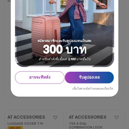
(62 รีวิว)
(11 รีวิว)
จาก
จาก
5
5
ดาว
ดาว
62
11
บท
บท
วิจารณ์
วิจารณ์
สมัครสมาชิกและรับคูปองแทนเงินสด
300 บาท
สำหรับคำสั่งซื้อตั้งแต่ 3,900 บาทขึ้นไป
20 นิ้ว
25 นิ้ว
30 นิ้ว
18 นิ้ว
25 นิ้ว
30 นิ้ว
อาจจะทีหลัง
รับคูปองเลย
3,750 บาท
6,250 บาท
2,375 บาท
4,750 บาท
เป็นไปตามข้อกำหนดและเงื่อนไข
40% OFF
50% OFF
AT ACCESSORIES
AT ACCESSORIES
LUGGAGE COVER T M
TSA 3-DIAL
COMBINATION LOCK
20% OFF