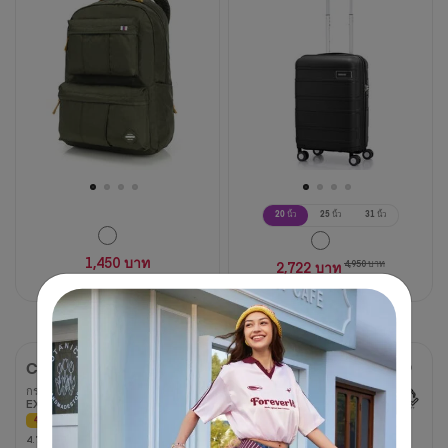
19
บท
วิจารณ์
20 นิ้ว
25 นิ้ว
31 นิ้ว
1,450 บาท
2,722 บาท
4,950 บาท
45% OFF
CURIO
MAXWELL
กระเป๋าเดินทางขนาด 25 นิ้ว
กระเป๋าเดินทางขนาด 18 นิ้ว
EXP TSA
TSA
40% OFF
50% OFF
4.7
4.7
4.2
4.2