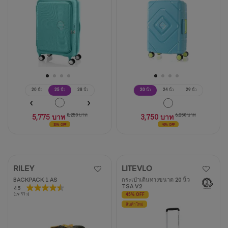
บท
บท
วิจารณ์
วิจารณ์
20 นิ้ว
25 นิ้ว
28 นิ้ว
20 นิ้ว
24 นิ้ว
29 นิ้ว
5,775 บาท
8,250 บาท
3,750 บาท
6,250 บาท
30% OFF
40% OFF
RILEY
LITEVLO
BACKPACK 1 AS
กระเป๋าเดินทางขนาด 20 นิ้ว
TSA V2
4.5
4.5
(19 รีวิว)
45% OFF
จาก
สินค้าใหม่
5
ดาว