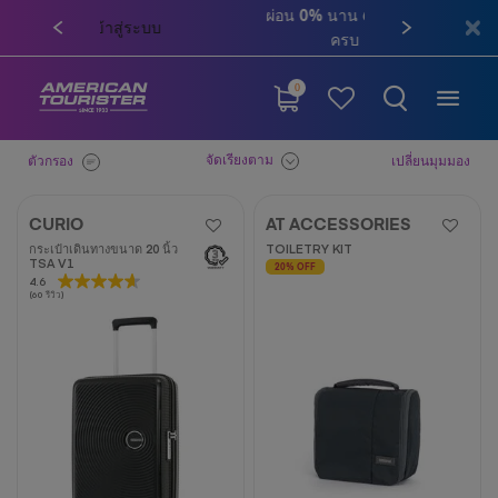
ผ่อน 0% นาน 6 เดือน เมื่อช้อปสินค้า
ครบ 10,000 บาท
0
จัดเรียงตาม
ตัวกรอง
เปลี่ยนมุมมอง
CURIO
AT ACCESSORIES
กระเป๋าเดินทางขนาด 20 นิ้ว
TOILETRY KIT
TSA V1
20% OFF
4.6
4.6
(60 รีวิว)
จาก
5
ดาว
60
บท
วิจารณ์