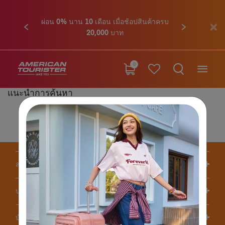
ผ่อน 0% นาน 10 เดือน เมื่อช้อปสินค้าครบ
ก่อนหน้า
ถัดไป
20,000 บาท
0
แนะนำการค้นหา
ตรวจสอบตัวสะกด
เปลี่ยนแปลงคำขอร้อง
โปรดระบุเฉพาะเจาะจงให้น้อยลง
สนับสนุน/คำถามที่พบบ่อย
บริษัทของเรา
บัญชี