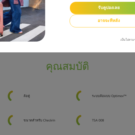
รับคูปองเลย
อาจจะทีหลัง
เป็นไปตาม
คุณสมบัติ
ล้อคู่
ระบบล้อแบบ Optimov™
ขนาดสำหรับ Check-In
TSA 008