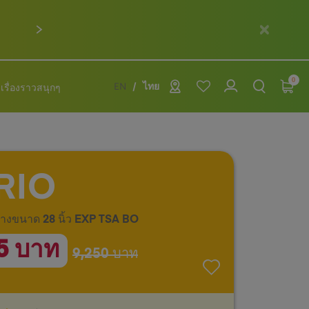
ถัดไป
0
เรื่องราวสนุกๆ
EN
ไทย
RIO
ทางขนาด 28 นิ้ว EXP TSA BO
5 บาท
9,250 บาท