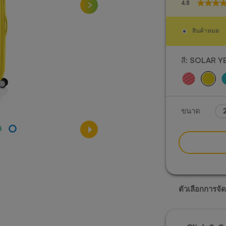
4.8
4.8
จาก
5
สินค้าหมด
ดาว
59
บท
สี:
SOLAR Y
วิจารณ์
ภาพประกอบสินค้าเท่านั้น ข
ขนาด
2
ไป โปรดตรวจสอบขนาดแล
ตัวเลือกการจัด