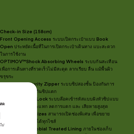
Check-in Size (158cm)
Front Opening Access ระบบเปิดกระเป๋าแบบ Book
Open ประหยัดเนื้อที่ในการเปิดกระเป๋าเดินทาง แบะสะดวก
ในการใช้งาน
OPTIMOV™Shock Absorbing Wheels ระบบกันสะเทือน
เพื่อการเดินทางที่รวดเร็วไม่มีสะดุด ลากเรียบ ลื่น แม้พื้นผิว
ขรุขระ
DUOSAF™Security Zipper ระบบซิปสองชั้น ป้องกันการ
โจรกรรม และป้องกันซิปแตก
TSA 008 Combi Lock ระบบล๊อคเข้ารหัสแบบฝังหัวซิปแบบ
นสด
ใหม่ ป้องกันการกระแทก ลดการแตก และ เสียหายสูงสุด
ท
Expander in all sizes สามารถเปิดช่องพิเศษ เพื่อขยาย
ความจุของกระเป๋าได้ทุกไซส์
นไป
rPET & Antimicrobial Treated Lining ภายในช่องเก็บ