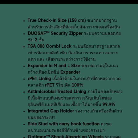
True Check-in Size (158 cm) ขนาดมาตรฐาน
สำหรับการลำเลียงที่ห้องเก็บสัมภาระของเครื่องบิน
DUOSAF™ Security Zipper ระบบความปลอดภัย
ซิป 2 ชั้น
TSA 008 Combi Lock ระบบล๊อคมาตรฐานสากล
เข้ารหัสแบบฝังหัวซิบ ป้องกันการกระแทก ลดการ
แตก และ เสียหายระหว่างการใช้งาน
Expander in M and L Size ขยายความจุในแนว
กว้างเพียงเปิดซิป Expander
rPET Lining เนื้อผ้าด้านในกระเป๋าที่ถักทอจากขวด
พลาสติก rPET รีไซเคิล 100%
Antimicrobial Treated Lining ภายในช่องเก็บของ
มีเนื้อผ้าแบบพิเศษช่วยลดการเจริญเติบโตของ
จุลินทรีย์ แบคทีเรียและเชื้อราได้มากขึ้น 99.9%
Integrated Cup Holder ร่องวางแก้วเครื่องดื่มด้าน
บนของกระเป๋า
Side Stud with carry hook function ตะขอ
แขวนอเนกประสงค์ที่ด้านข้างของกระเป๋า
Optimov™ Shock Absorbing Wheels ระบบดูด