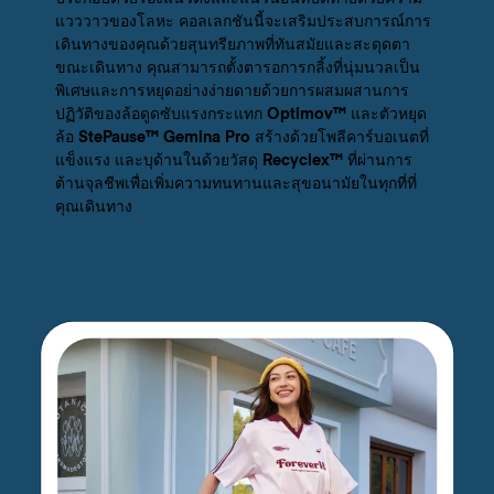
แวววาวของโลหะ คอลเลกชันนี้จะเสริมประสบการณ์การ
เดินทางของคุณด้วยสุนทรียภาพที่ทันสมัยและสะดุดตา
ขณะเดินทาง คุณสามารถตั้งตารอการกลิ้งที่นุ่มนวลเป็น
พิเศษและการหยุดอย่างง่ายดายด้วยการผสมผสานการ
ปฏิวัติของล้อดูดซับแรงกระแทก Optimov™ และตัวหยุด
ล้อ StePause™ Gemina Pro สร้างด้วยโพลีคาร์บอเนตที่
แข็งแรง และบุด้านในด้วยวัสดุ Recyclex™ ที่ผ่านการ
ต้านจุลชีพเพื่อเพิ่มความทนทานและสุขอนามัยในทุกที่ที่
คุณเดินทาง