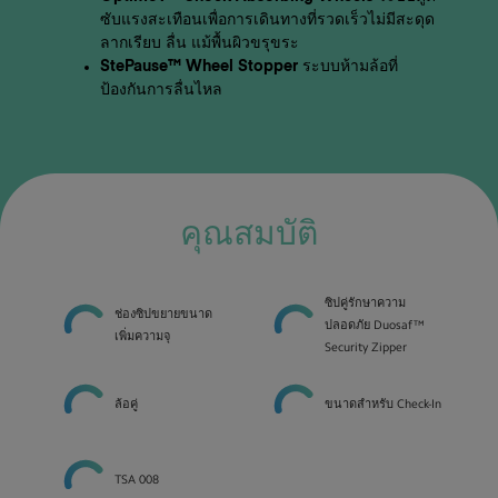
ซับแรงสะเทือนเพื่อการเดินทางที่รวดเร็วไม่มีสะดุด
ลากเรียบ ลื่น แม้พื้นผิวขรุขระ
StePause™ Wheel Stopper ระบบห้ามล้อที่
ป้องกันการลื่นไหล
คุณสมบัติ
ซิปคู่รักษาความ
ช่องซิปขยายขนาด
ปลอดภัย Duosaf™
เพิ่มความจุ
Security Zipper
ล้อคู่
ขนาดสำหรับ Check-In
TSA 008