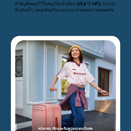
สำคัญทั้งหมดไว้ในช่องใส่แล็ปท็อป (15.6 "/ 14"), กระเป๋า
ข้างกันน้ำ, ปลอกอัจฉริยะและกระเป๋าซ่อนความปลอดภัย
สมัครสมาชิกและรับคูปองแทนเงินสด