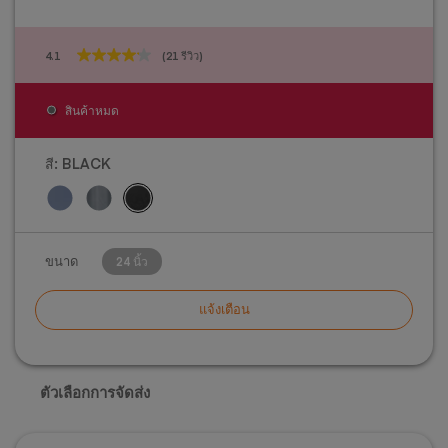
4.1
(21 รีวิว)
4.1
จาก
5
สินค้าหมด
ดาว
21
บท
สี:
BLACK
วิจารณ์
ขนาด
24 นิ้ว
แจ้งเตือน
ตัวเลือกการจัดส่ง