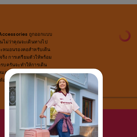
AT Accessories ถูกออกแบบ
ื่นไม่ว่าคุณจะเดินทางไป
ยและหมอนรองคอสำหรับเดิน
้จริง การเตรียมตัวให้พร้อม
ครบครันจะทำให้การเดิน
อน, สายรัด, สายไขว้, ที่
ห้องน้ำ ฯลฯ ที่มีจำหน่ายใน