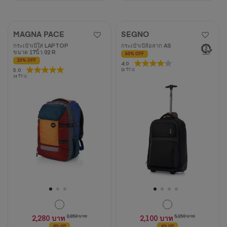
MAGNA PACE
SEGNO
กระเป๋าเป้ใส่ LAPTOP
กระเป๋าเป้ล้อลาก AS
ขนาด 17นิ้ว 02 R
60% OFF
20% OFF
4.0
4.0
5.0
5.0
(2 รีวิว)
จาก
(4 รีวิว)
จาก
5
5
ดาว
ดาว
2
4
บท
บท
วิจารณ์
วิจารณ์
2,280 บาท
2,850 บาท
2,100 บาท
5,250 บาท
20% OFF
60% OFF