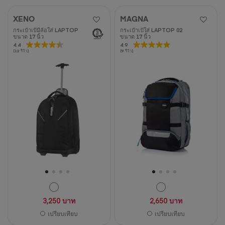
XENO
MAGNA
กระเป๋าเป้มีล้อใส่ LAPTOP
กระเป๋าเป้ใส่ LAPTOP 02
ขนาด 17 นิ้ว
ขนาด 17 นิ้ว
4.4
4.4
4.9
4.9
(12 รีวิว)
(9 รีวิว)
จาก
จาก
5
5
ดาว
ดาว
12
9
บท
บท
วิจารณ์
วิจารณ์
3,250 บาท
2,650 บาท
เปรียบเทียบ
เปรียบเทียบ