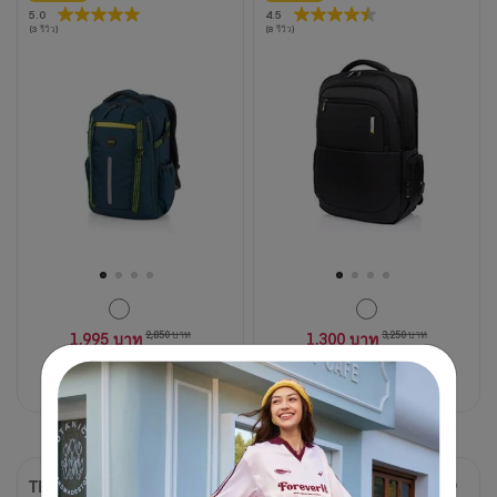
5.0
5.0
4.5
4.5
(3 รีวิว)
(8 รีวิว)
จาก
จาก
5
5
ดาว
ดาว
3
8
บท
บท
วิจารณ์
วิจารณ์
1,995 บาท
2,850 บาท
1,300 บาท
3,250 บาท
30% OFF
60% OFF
เปรียบเทียบ
เปรียบเทียบ
TECH GEAR
SEGNO