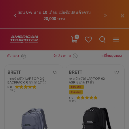
ก่อนหน้า
ถัดไป
ติดต่อเรา โทร. 02-761-9936
0
จัดเรียงตาม
ตัวกรอง
เปลี่ยนมุมมอง
BRETT
BRETT
กระเป๋าเป้ใส่ LAPTOP 2.0
กระเป๋าเป้ใส่ LAPTOP 02
BACKPACK R ขนาด 17 นิ้ว
ASR ขนาด 17 นิ้ว
5.0
5.0
50% OFF
(1 รีวิว)
จาก
สินค้าใหม่
5.0
5.0
5
(2 รีวิว)
จาก
ดาว
5
1
ดาว
บท
2
วิจารณ์
บท