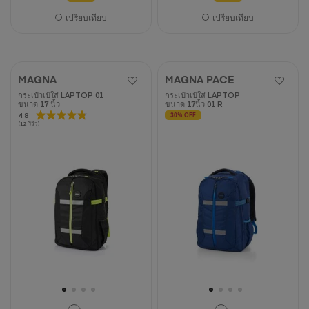
เปรียบเทียบ
เปรียบเทียบ
MAGNA
MAGNA PACE
กระเป๋าเป้ใส่ LAPTOP 01
กระเป๋าเป้ใส่ LAPTOP
ขนาด 17 นิ้ว
ขนาด 17นิ้ว 01 R
4.8
4.8
30% OFF
(12 รีวิว)
จาก
5
ดาว
12
บท
วิจารณ์