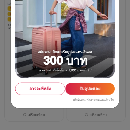
LAPTOP BACKPACK 04
2.0 BACKPACK 4 ASR
SPECIAL PRICE
30% OFF
4.7
4.7
SPECIAL PRICE
(3 รีวิว)
จาก
สินค้าขายดี
4.5
4.5
5
(4 รีวิว)
จาก
ดาว
5
3
ดาว
บท
4
วิจารณ์
สมัครสมาชิกและรับคูปองแทนเงินสด
บท
300 บาท
วิจารณ์
สำหรับคำสั่งซื้อตั้งแต่ 3,900 บาทขึ้นไป
อาจจะทีหลัง
รับคูปองเลย
เป็นไปตามข้อกำหนดและเงื่อนไข
990 บาท
1,850 บาท
2,275 บาท
3,250 บาท
46% OFF
30% OFF
เปรียบเทียบ
เปรียบเทียบ