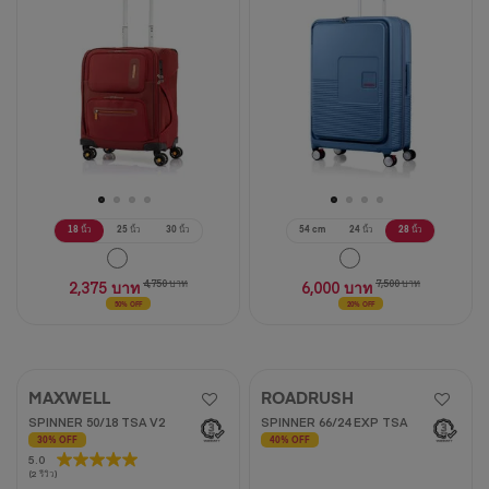
ดาว
11
บท
วิจารณ์
18 นิ้ว
25 นิ้ว
30 นิ้ว
54 cm
24 นิ้ว
28 นิ้ว
2,375 บาท
4,750 บาท
6,000 บาท
7,500 บาท
50% OFF
20% OFF
MAXWELL
ROADRUSH
SPINNER 50/18 TSA V2
SPINNER 66/24 EXP TSA
30% OFF
40% OFF
5.0
5.0
(2 รีวิว)
จาก