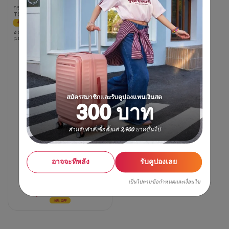
กระเป๋าเดินทางขนาด 20 นิ้ว
TSA
40% OFF
4.8
4.8
(115 รีวิว)
จาก
5
ดาว
115
บท
วิจารณ์
สมัครสมาชิกและรับคูปองแทนเงินสด
300 บาท
สำหรับคำสั่งซื้อตั้งแต่ 3,900 บาทขึ้นไป
อาจจะทีหลัง
รับคูปองเลย
20 นิ้ว
24 นิ้ว
29 นิ้ว
เป็นไปตามข้อกำหนดและเงื่อนไข
3,750 บาท
6,250 บาท
40% OFF