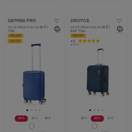
GEMINA PRO
DROYCE
กระเป๋าเดินทาง ขนาด 20 นิ้ว
กระเป๋าเดินทางขนาด 25 นิ้ว
TSA
EXP TSA
30% OFF
30% OFF
4.8
4.8
สินค้าใหม่
(6 รีวิว)
จาก
5
ดาว
6
บท
วิจารณ์
20 นิ้ว
24 นิ้ว
28 นิ้ว
20 นิ้ว
25 นิ้ว
31 นิ้ว