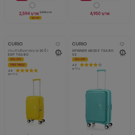
2,594 บาท
3,990 บาท
4,950 บาท
35% OFF
CURIO
CURIO
กระเป๋าเดินทางขนาด 20 นิ้ว
SPINNER 68/25 E TSA BO
EXP TSA BO
V2
50% OFF
30% OFF
4.2
4.2
FREE TWILLY
(5 รีวิว)
4.8
4.8
จาก
(59 รีวิว)
จาก
5
5
ดาว
ดาว
5
59
บท
บท
วิจารณ์
วิจารณ์