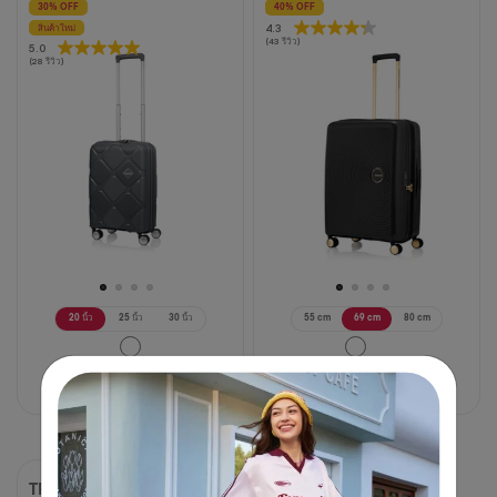
30% OFF
40% OFF
4.3
4.3
สินค้าใหม่
(43 รีวิว)
5.0
5.0
จาก
(28 รีวิว)
จาก
5
5
ดาว
ดาว
43
28
บท
บท
วิจารณ์
วิจารณ์
20 นิ้ว
25 นิ้ว
30 นิ้ว
55 cm
69 cm
80 cm
3,675 บาท
5,250 บาท
3,750 บาท
6,250 บาท
30% OFF
40% OFF
TRIGARD