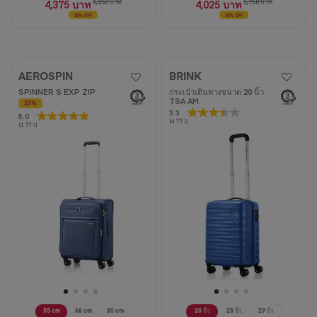
4,375 บาท
6,250 บาท
4,025 บาท
5,750 บาท
30% OFF
30% OFF
AEROSPIN
BRINK
SPINNER S EXP ZIP
กระเป๋าเดินทางขนาด 20 นิ้ว
TSA AM
35%
3.3
3.3
5.0
5.0
(3 รีวิว)
(1 รีวิว)
จาก
จาก
5
5
ดาว
ดาว
3
1
บท
บท
วิจารณ์
วิจารณ์
55 cm
68 cm
80 cm
20 นิ้ว
25 นิ้ว
29 นิ้ว