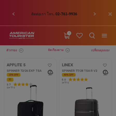
ก่อนหน้า
ถัดไป
ติดต่อเรา โทร. 02-761-9936
0
จัดเรียงตาม
ตัวกรอง
เปลี่ยนมุมมอง
APPLITE 5
LINEX
SPINNER 72/26 EXP TSA
SPINNER 77/28 TSA R V2
15% OFF
40% OFF
5.0
5.0
31
(4 รีวิว)
3.7
3.7
จาก
(19 รีวิว)
จาก
5
5
ดาว
ดาว
4
19
บท
บท
วิจารณ์
วิจารณ์