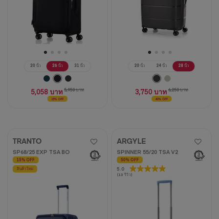
20 นิ้ว
26 นิ้ว
31 นิ้ว
20 นิ้ว
24 นิ้ว
28 นิ้ว
5,058 บาท
5,950 บาท
3,750 บาท
6,250 บาท
15% OFF
40% OFF
TRANTO
ARGYLE
SP68/25 EXP TSA BO
SPINNER 55/20 TSA V2
15% OFF
50% OFF
5.0
5.0
สินค้าใหม่
(13 รีวิว)
จาก
5
ดาว
13
บท