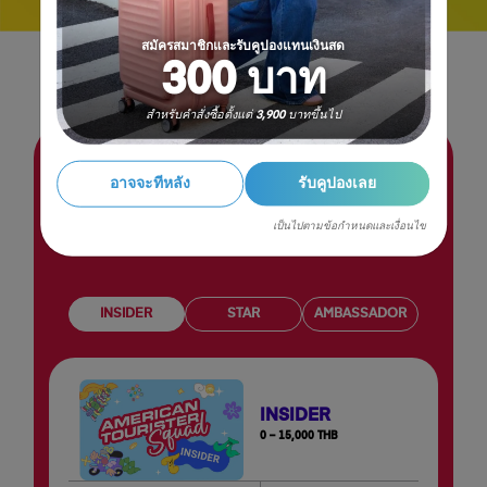
ลงทะเบียนตอนนี้
สมัครสมาชิกและรับคูปองแทนเงินสด
300 บาท
สำหรับคำสั่งซื้อตั้งแต่ 3,900 บาทขึ้นไป
เข้าร่วมโปรแกรมสมาชิกสุดพิเศษของเรา และรับสิทธิ
อาจจะทีหลัง
รับคูปองเลย
ประโยชน์พิเศษเพิ่มเติมสำหรับการซื้อทุกครั้ง รวมถึงได้
รับคำเชิญเข้าร่วมงานเปิดตัวและกิจกรรมพิเศษตลอดทั้ง
เป็นไปตามข้อกำหนดและเงื่อนไข
ปี
INSIDER
STAR
AMBASSADOR
INSIDER
0 – 15,000 THB