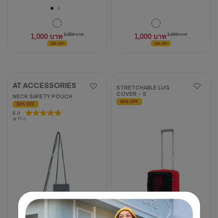
1,000 บาท
1,250 บาท
1,000 บาท
1,250 บาท
20% OFF
20% OFF
AT ACCESSORIES
STRETCHABLE LUG
COVER - S
NECK SAFETY POUCH
60% OFF
20% OFF
5.0
5.0
(2 รีวิว)
จาก
5
ดาว
2
บท
วิจารณ์