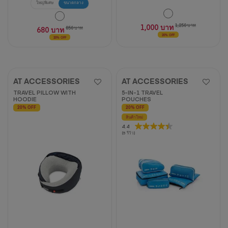
ใหญ่พิเศษ
ขนาดกลาง
1,000 บาท
1,250 บาท
680 บาท
850 บาท
20% OFF
20% OFF
AT ACCESSORIES
AT ACCESSORIES
TRAVEL PILLOW WITH
5-IN-1 TRAVEL
HOODIE
POUCHES
20% OFF
20% OFF
สินค้าใหม่
4.4
4.4
(5 รีวิว)
จาก
5
ดาว
5
บท
วิจารณ์