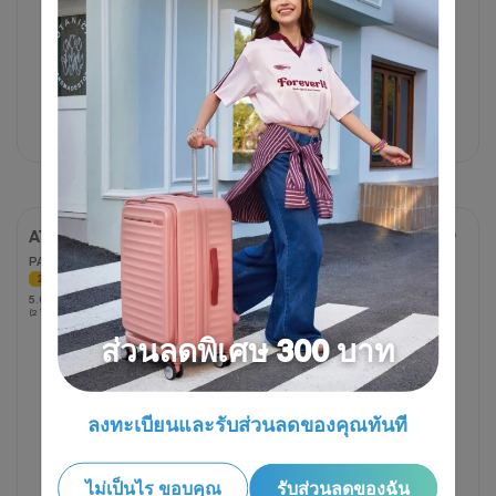
ขนาดเล็ก
ขนาดกลาง
312 บาท
390 บาท
316 บาท
790 บาท
20% OFF
60% OFF
AT ACCESSORIES
AT ACCESSORIES
PACKABLE DUFFLE
BO LUGGAGE COVER M-
BBEAR
20% OFF
20% OFF
5.0
5.0
5.0
5.0
(2 รีวิว)
จาก
(1 รีวิว)
จาก
5
ส่วนลดพิเศษ 300 บาท
5
ดาว
ดาว
2
1
บท
บท
ลงทะเบียนและรับส่วนลดของคุณทันที
วิจารณ์
วิจารณ์
ไม่เป็นไร ขอบคุณ
รับส่วนลดของฉัน