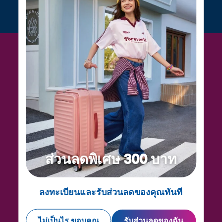
ส่วนลดพิเศษ 300 บาท
อุปกรณ์เสริมการเดินทางที่ครบครันจะทำให้การเดินทาง
ลงทะเบียนและรับส่วนลดของคุณทันที
ของคุณสดใสและสนุกสนานยิ่งขึ้น กุญแจ, หมอน, สายรัด,
สายไขว้, ที่ใส่หนังสือเดินทาง, กระเป๋าคาดเอว, ชุดอุปกรณ์
ห้องน้ำ ฯลฯ ที่มีจำหน่ายในหลากหลายสีสัน
ไม่เป็นไร ขอบคุณ
รับส่วนลดของฉัน