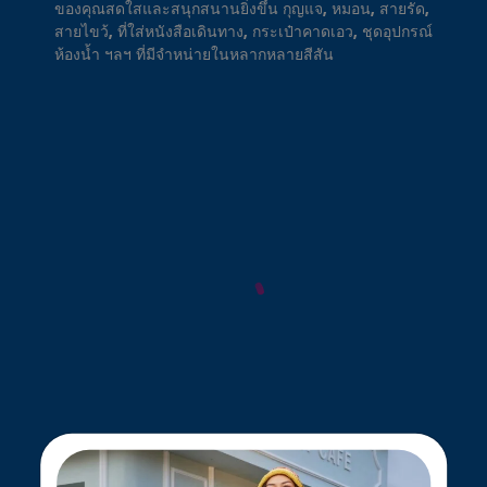
ของคุณสดใสและสนุกสนานยิ่งขึ้น กุญแจ, หมอน, สายรัด,
สายไขว้, ที่ใส่หนังสือเดินทาง, กระเป๋าคาดเอว, ชุดอุปกรณ์
ห้องน้ำ ฯลฯ ที่มีจำหน่ายในหลากหลายสีสัน