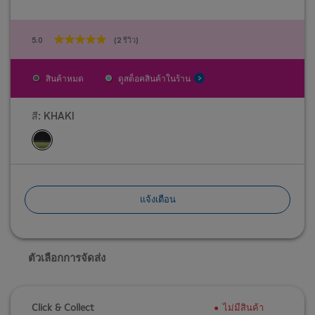
5.0
(2 รีวิว)
5.0
จาก
5
สินค้าหมด
ดูสต็อคสินค้าในร้าน
ดาว
2
บท
สี:
KHAKI
วิจารณ์
แจ้งเตือน
ตัวเลือกการจัดส่ง
Click & Collect
ไม่มีสินค้า