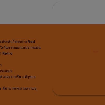
ไซน์ระดับโลกอย่าง Red
ลใจในการออกแบบจากแผ่น
ึก Retro
า
รกระแทก
งตัวและราบรื่น แม้จุของ
e ที่สามารถขยายความจุ