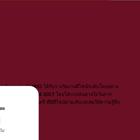
๋าเดินทางรุ่น CURIO ได้รับรางวัลงานดีไซน์ระดับโลกอย่าง
Dot Design Award 2017 โดยได้แรงบันดาลใจในการ
บจากแผ่นเสียงดนตรี ที่มีดีไซน์ลายเส้นวงกลมให้ความรู้สึก
นสด
ท
นไป