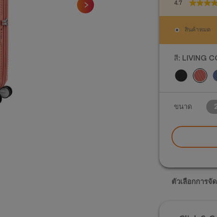
4.7
4.7
จาก
5
สินค้าหมด
ดาว
62
บท
สี:
LIVING 
วิจารณ์
ขนาด
2
ตัวเลือกการจัด