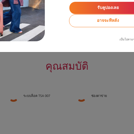
รับคูปองเลย
อาจจะทีหลัง
เป็นไปตาม
คุณสมบัติ
ระบบล็อค TSA 007
ช่องตาข่าย