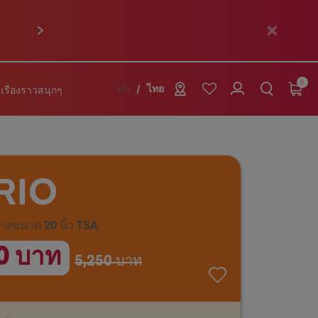
ถัดไป
0
เรื่องราวสนุกๆ
EN
ไทย
RIO
ทางขนาด 20 นิ้ว TSA
0 บาท
5,250 บาท