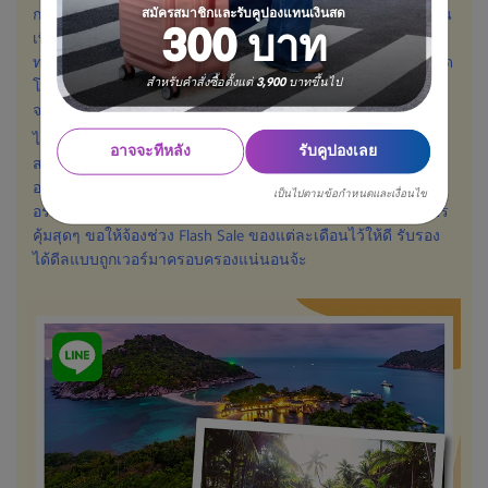
การขาย voucher แบบปรินต์มาเป็นการจัดโปรโมชันออนไลน์กัน
สมัครสมาชิกและรับคูปองแทนเงินสด
300 บาท
เพียบ เว็บไซต์
Megatix
จึงเป็นที่รู้จักกันอย่างแพร่หลายในหมู่
ทราเวล เลิฟเวอร์ชาวไทย เพราะโรงแรมทั่วประเทศต่างพากันจัด
สำหรับคำสั่งซื้อตั้งแต่ 3,900 บาทขึ้นไป
โปรแบบลดแลกแจกแถมกับเว็บไซต์นี้ ไม่ว่าจะที่พักบูติคสุดเก๋ไป
จนโรงแรมห้าดาว มีให้เลือกเยอะจนตาลาย
ไม่เฉพาะโรงแรมที่พักทั่วไทยเท่านั้น Megatix ยังมีโปรสำหรับ
อาจจะทีหลัง
รับคูปองเลย
สายสปา ให้ส่วนลดสุดคุ้มจากสปาดังหลากหลายที่ ส่วนลดร้าน
อาหาร และบางครั้งยังมีโปร afternoon tea ที่ทั้งหน้าตาเก๋และ
เป็นไปตามข้อกำหนดและเงื่อนไข
อร่อย ให้สายโซเชียลได้ทำคอนเทนต์ปังๆ อีกด้วย ถ้าอยากได้โปร
คุ้มสุดๆ ขอให้จ้องช่วง Flash Sale ของแต่ละเดือนไว้ให้ดี รับรอง
ได้ดีลแบบถูกเวอร์มาครอบครองแน่นอนจ้ะ