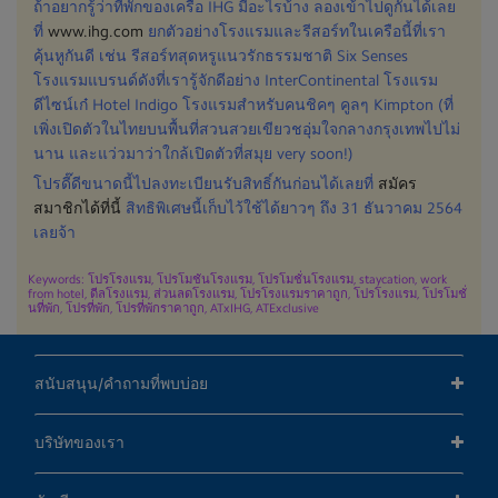
ถ้าอยากรู้ว่าที่พักของเครือ IHG มีอะไรบ้าง ลองเข้าไปดูกันได้เลย
ที่
www.ihg.com
ยกตัวอย่างโรงแรมและรีสอร์ทในเครือนี้ที่เรา
คุ้นหูกันดี เช่น รีสอร์ทสุดหรูแนวรักธรรมชาติ Six Senses
โรงแรมแบรนด์ดังที่เรารู้จักดีอย่าง InterContinental โรงแรม
ดีไซน์เก๋ Hotel Indigo โรงแรมสำหรับคนชิคๆ คูลๆ Kimpton (ที่
เพิ่งเปิดตัวในไทยบนพื้นที่สวนสวยเขียวชอุ่มใจกลางกรุงเทพไปไม่
นาน และแว่วมาว่าใกล้เปิดตัวที่สมุย very soon!)
โปรดี๊ดีขนาดนี้ไปลงทะเบียนรับสิทธิ์กันก่อนได้เลยที่
สมัคร
สมาชิกได้ที่นี้
สิทธิพิเศษนี้เก็บไว้ใช้ได้ยาวๆ ถึง 31 ธันวาคม 2564
เลยจ้า
Keywords: โปรโรงแรม, โปรโมชันโรงแรม, โปรโมชั่นโรงแรม, staycation, work
from hotel, ดีลโรงแรม, ส่วนลดโรงแรม, โปรโรงแรมราคาถูก, โปรโรงแรม, โปรโมชั่
นที่พัก, โปรที่พัก, โปรที่พักราคาถูก, ATxIHG, ATExclusive
สนับสนุน/คำถามที่พบบ่อย
บริษัทของเรา