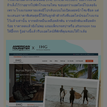
ถ้าเล็งไว้ว่าอยากไปพักโรงแรมไหน ขอบอกว่าแอดไลน์ไปเลยจ้ะ
เพราะโรงแรมหลายแห่งมีโปรลับแบบไม่เปิดเผยหน้าโซเชียล แต่
จะเสนอราคาพิเศษสุดนี้ให้กับลูกค้าตัวจริงที่แอดไลน์ของโรงแรม
ไว้แล้วเท่านั้น จากหลักหมื่นเหลือหลักพัน จากหลักพันเหลือหลัก
ร้อย ราคาลดแล้วยังไม่พอ แถมแพ็กเกจสปาหรือ afternoon tea
ให้อี๊กกก รู้อย่างนี้แล้วรีบแอดไลน์ที่พักที่คุณชอบให้ไวเล้ย