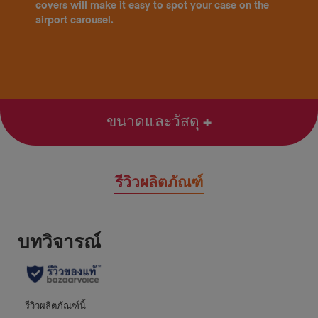
covers will make it easy to spot your case on the
airport carousel.
ขนาดและวัสดุ
รีวิวผลิตภัณฑ์