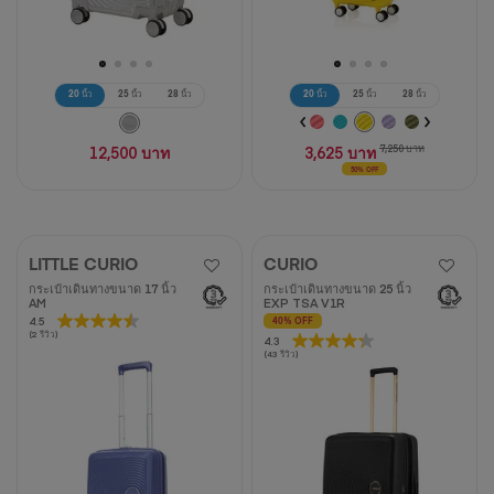
20 นิ้ว
25 นิ้ว
28 นิ้ว
20 นิ้ว
25 นิ้ว
28 นิ้ว
12,500 บาท
3,625 บาท
7,250 บาท
50% OFF
LITTLE CURIO
CURIO
กระเป๋าเดินทางขนาด 17 นิ้ว
กระเป๋าเดินทางขนาด 25 นิ้ว
AM
EXP TSA V1R
4.5
4.5
40% OFF
(2 รีวิว)
4.3
4.3
จาก
(43 รีวิว)
จาก
5
5
ดาว
ดาว
2
43
บท
บท
วิจารณ์
วิจารณ์