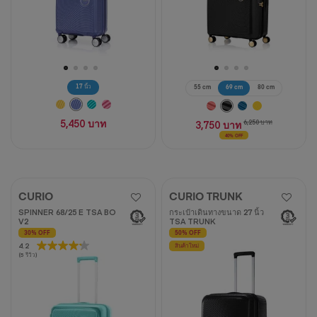
17 นิ้ว
55 cm
69 cm
80 cm
5,450 บาท
3,750 บาท
6,250 บาท
40% OFF
CURIO
CURIO TRUNK
SPINNER 68/25 E TSA BO
กระเป๋าเดินทางขนาด 27 นิ้ว
V2
TSA TRUNK
30% OFF
50% OFF
4.2
4.2
สินค้าใหม่
(5 รีวิว)
จาก
5
ดาว
5
บท