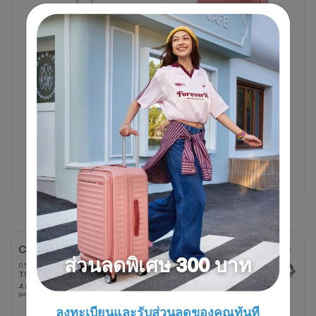
62
บท
วิจารณ์
55 cm
68 cm
20 นิ้ว
25 นิ้ว
30 นิ้ว
4,250 บาท
8,500 บาท
3,750 บาท
6,250 บาท
50% OFF
40% OFF
CURIO
CURIO FRONT
ส่วนลดพิเศษ 300 บาท
OPEN
กระเป๋าเดินทางขนาด 20 นิ้ว
TSA V1
กระเป๋าเดินทางขนาด 20 นิ้ว
4.6
4.6
T FRONT OPN
(60 รีวิว)
3.4
3.4
จาก
(10 รีวิว)
ลงทะเบียนและรับส่วนลดของคุณทันที
จาก
5