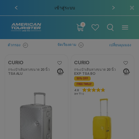
ผ่อน 0% นาน 6 เดือน เมื่อช้อปสินค้า
าสู่ระบบ
ครบ 10,000 บาท
0
จัดเรียงตาม
ตัวกรอง
เปลี่ยนมุมมอง
CURIO
CURIO
กระเป๋าเดินทางขนาด 20 นิ้ว
กระเป๋าเดินทางขนาด 20 นิ้ว
TSA ALU
EXP TSA BO
50% OFF
FREE TWILLY
4.8
4.8
(59 รีวิว)
จาก
5
ดาว
59
บท
วิจารณ์