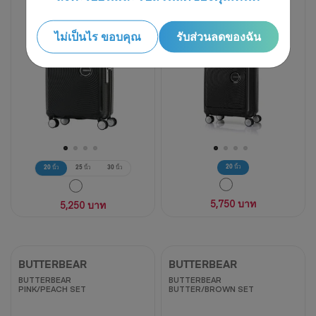
5
ดาว
ดาว
60
ไม่เป็นไร ขอบคุณ
รับส่วนลดของฉัน
10
บท
บท
วิจารณ์
วิจารณ์
20 นิ้ว
20 นิ้ว
25 นิ้ว
30 นิ้ว
5,750 บาท
5,250 บาท
BUTTERBEAR
BUTTERBEAR
BUTTERBEAR
BUTTERBEAR
PINK/PEACH SET
BUTTER/BROWN SET