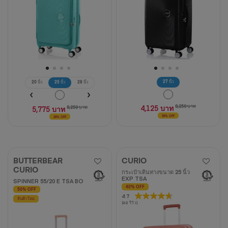
วิจารณ์
27 นิ้ว
20 นิ้ว
25 นิ้ว
28 นิ้ว
4,125 บาท
8,250 บาท
5,775 บาท
8,250 บาท
50% OFF
30% OFF
BUTTERBEAR
CURIO
CURIO
กระเป๋าเดินทางขนาด 25 นิ้ว
EXP TSA
SPINNER 55/20 E TSA BO
40% OFF
50% OFF
4.7
4.7
สินค้าใหม่
(62 รีวิว)
จาก
5
ดาว