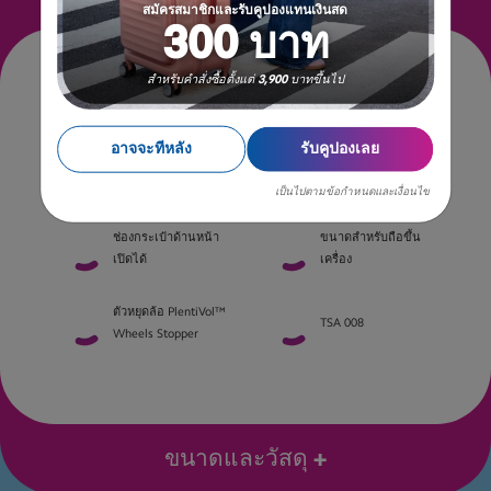
สมัครสมาชิกและรับคูปองแทนเงินสด
300 บาท
สำหรับคำสั่งซื้อตั้งแต่ 3,900 บาทขึ้นไป
คุณสมบัติ
อาจจะทีหลัง
รับคูปองเลย
ช่องซิปขยายขนาด
ระบบล้อแบบ
เพิ่มความจุ
Optimov™
เป็นไปตามข้อกำหนดและเงื่อนไข
ช่องกระเป๋าด้านหน้า
ขนาดสำหรับถือขึ้น
เปิดได้
เครื่อง
ตัวหยุดล้อ PlentiVol™
TSA 008
Wheels Stopper
ขนาดและวัสดุ