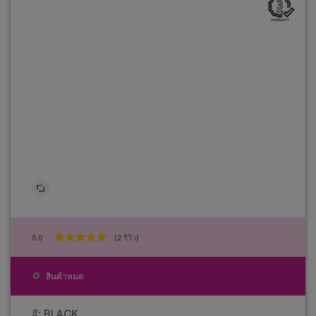
5.0
(2 รีวิว)
5.0
จาก
5
สินค้าหมด
ดาว
2
บท
สี:
BLACK