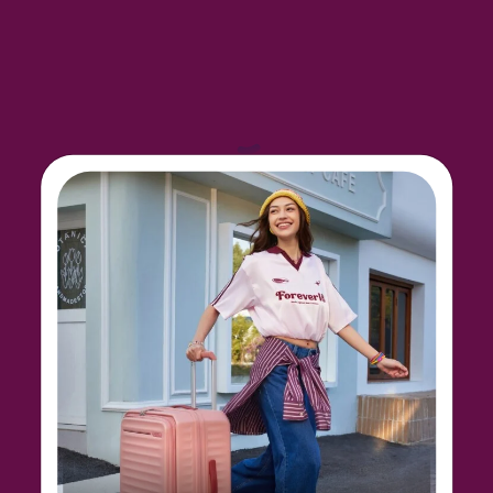
Also taking it up a notch by merging the Optimov™
Shock absorbing wheels with the innovative
STEPause™ Wheels Stopper to ensure a smooth
and hassle-free journey.