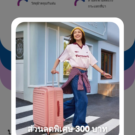
สายสะพายลดแรง
วัสดุผ้าคลุมกันฝน
กระแทกที่บ่า
ช่องเสียบสาย USB
ขนาดและวัสดุ
ข้อแนะนำการถือประเป๋าขึ้นเครื่อง
รีวิวผลิตภัณฑ์
ส่วนลดพิเศษ 300 บาท