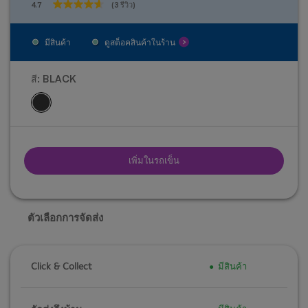
4.7
(3 รีวิว)
4.7
จาก
5
มีสินค้า
ดูสต็อคสินค้าในร้าน
ดาว
3
บท
สี:
BLACK
วิจารณ์
เพิ่มในรถเข็น
ตัวเลือกการจัดส่ง
Click & Collect
มีสินค้า