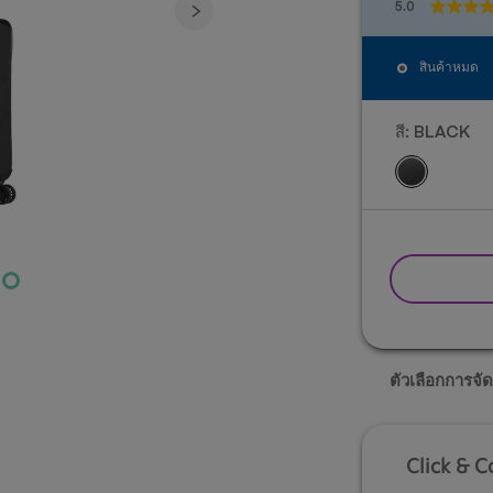
5.0
5.0
จาก
5
สินค้าหมด
ดาว
2
บท
สี:
BLACK
วิจารณ์
ตัวเลือกการจัด
Click & C