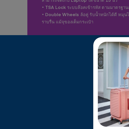
• TSA Lock ระบบล๊อคเข้ารหัส ตามมาตรฐานส
• Double Wheels ล้อคู่ รับน้ำหนักได้ดี หมุน
ราบรื่น แม้จุของเต็มกระเป๋า