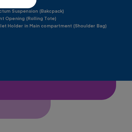
0D fabric
actum Suspension (Bakcpack)
nt Opening (Rolling Tote)
blet Holder in Main compartment (Shoulder Bag)