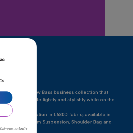
นสด
ท
นไป
ducing the all new Bass business collection that
s you to commute lightly and stylishly while on the
.
 a durable collection in 1680D fabric, available in
pack with Tractum Suspension, Shoulder Bag and
ng Tote.
ข้อกำหนดและเงื่อนไข