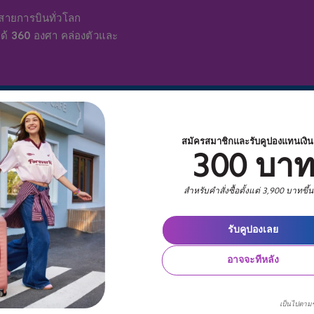
ายการบินทั่วโลก
ได้ 360 องศา คล่องตัวและ
สมัครสมาชิกและรับคูปองแทนเงิ
300 บา
สำหรับคำสั่งซื้อตั้งแต่ 3,900 บาทขึ้
Intro
รับคูปองเลย
allow
move
อาจจะทีหลัง
Bass,
Back
Rolli
เป็นไปตาม