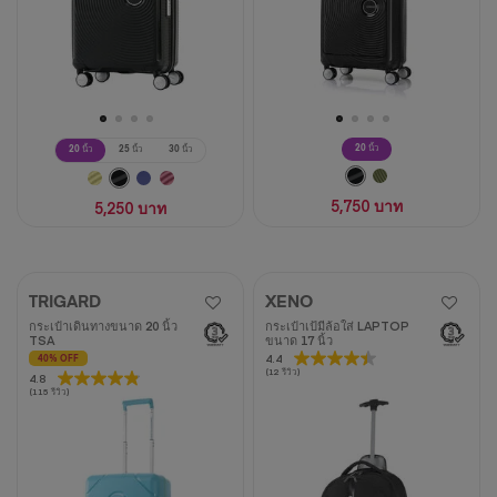
20 นิ้ว
20 นิ้ว
25 นิ้ว
30 นิ้ว
5,750 บาท
5,250 บาท
TRIGARD
XENO
กระเป๋าเดินทางขนาด 20 นิ้ว
กระเป๋าเป้มีล้อใส่ LAPTOP
TSA
ขนาด 17 นิ้ว
4.4
4.4
40% OFF
(12 รีวิว)
4.8
4.8
จาก
(115 รีวิว)
จาก
5
5
ดาว
ดาว
12
115
บท
บท
วิจารณ์