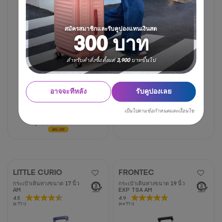
62
บท
บท
วิจารณ์
วิจารณ์
สมัครสมาชิกและรับคูปองแทนเงินสด
300 บาท
สำหรับคำสั่งซื้อตั้งแต่ 3,900 บาทขึ้นไป
อาจจะทีหลัง
รับคูปองเลย
17 นิ้ว
20 นิ้ว
25 นิ้ว
30 นิ้ว
เป็นไปตามข้อกำหนดและเงื่อนไข
7,000 บาท
3,750 บาท
6,250 บาท
40% OFF
LITTLE CURIO
FRONTEC
กระเป๋าเดินทางขนาด 17 นิ้ว
กระเป๋าเดินทางขนาด 19 นิ้ว
AM
EXP TSA AM
4.5
4.5
4.9
4.9
(2 รีวิว)
(94 รีวิว)
จาก
จาก
5
5