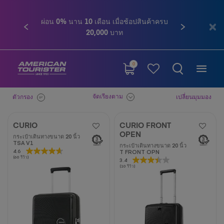
ผ่อน 0% นาน 10 เดือน เมื่อช้อปสินค้าครบ
ก่อนหน้า
ถัดไป
20,000 บาท
0
จัดเรียงตาม
ตัวกรอง
เปลี่ยนมุมมอง
CURIO
CURIO FRONT
OPEN
กระเป๋าเดินทางขนาด 20 นิ้ว
TSA V1
กระเป๋าเดินทางขนาด 20 นิ้ว
4.6
4.6
T FRONT OPN
(60 รีวิว)
3.4
3.4
จาก
(10 รีวิว)
จาก
5
5
ดาว
ดาว
60
10
บท
บท
วิจารณ์
วิจารณ์