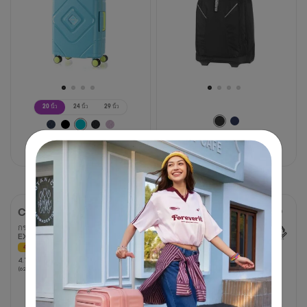
วิจารณ์
20 นิ้ว
24 นิ้ว
29 นิ้ว
3,250 บาท
3,750 บาท
6,250 บาท
40% OFF
CURIO
LITTLE FRONTEC
กระเป๋าเดินทางขนาด 25 นิ้ว
กระเป๋าเดินทางขนาด 17 นิ้ว
EXP TSA
AM
4.3
4.3
40% OFF
(3 รีวิว)
4.7
4.7
จาก
(62 รีวิว)
จาก
5
5
ดาว
ดาว
3