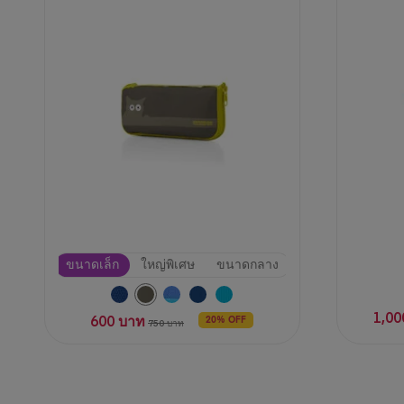
5
11
ดาว
บท
5
วิจารณ์
บท
วิจารณ์
ขนาดเล็ก
ใหญ่พิเศษ
ขนาดกลาง
1,00
600 บาท
20% OFF
750 บาท