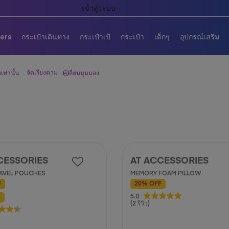
ผ่อน 0% นาน 6 เดือน เมื่อช้อปสินค้าครบ 10,000 บาท
lers
กระเป๋าเดินทาง
กระเป๋าเป้
กระเป๋า
เด็กๆ
อุปกรณ์เสริม
จัดเรียงตาม
เท่านั้น
เปลี่ยนมุมมอง
CESSORIES
AT ACCESSORIES
RAVEL POUCHES
MEMORY FOAM PILLOW
F
20% OFF
5.0
5.0
่
(2 รีวิว)
จาก
5
ดาว