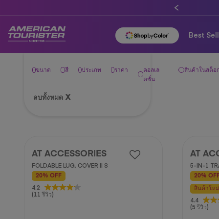
เข้าสู่ระบบ
Best Sel
ขนาด
สี
ประเภท
ราคา
คอลเล
สินค้าในสต็อก
คชั่น
ลบทั้งหมด
X
AT ACCESSORIES
AT AC
FOLDABLE LUG. COVER II S
5-IN-1 T
20% OFF
20% OF
4.2
4.2
สินค้าใหม
(11 รีวิว)
จาก
4.4
4.4
5
(5 รีวิว)
จาก
ดาว