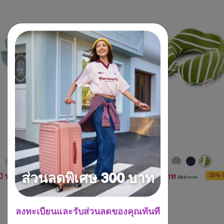
2
บท
วิจารณ์
0 บาท
680 บาท
ส่วนลดพิเศษ 300 บาท
20% OFF
20% 
1,250 บาท
850 บาท
ลงทะเบียนและรับส่วนลดของคุณทันที