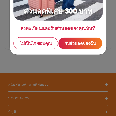
ส่วนลดพิเศษ 300 บาท
ลงทะเบียนและรับส่วนลดของคุณทันที
17 นิ้ว
24 นิ้ว
ไม่เป็นไร ขอบคุณ
รับส่วนลดของฉัน
5,450 บาท
10,500 บาท
สนับสนุน/คำถามที่พบบ่อย
บริษัทของเรา
บัญชี