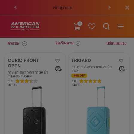
เข้าสู่ระบบ
0
จัดเรียงตาม
ตัวกรอง
เปลี่ยนมุมมอง
CURIO FRONT
TRIGARD
OPEN
กระเป๋าเดินทางขนาด 20 นิ้ว
TSA
กระเป๋าเดินทางขนาด 20 นิ้ว
T FRONT OPN
40% OFF
3.4
3.4
4.8
4.8
(10 รีวิว)
(115 รีวิว)
จาก
จาก
5
5
ดาว
ดาว
10
115
บท
บท
วิจารณ์
วิจารณ์