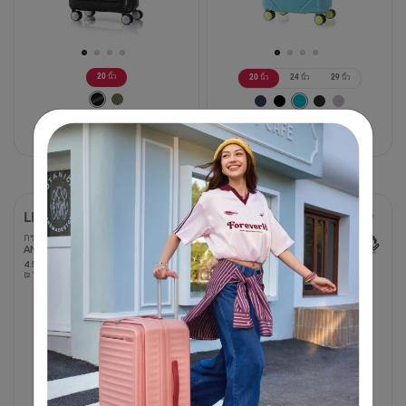
20 นิ้ว
20 นิ้ว
24 นิ้ว
29 นิ้ว
5,750 บาท
3,750 บาท
6,250 บาท
40% OFF
LITTLE CURIO
LOCKATION
กระเป๋าเดินทางขนาด 17 นิ้ว
กระเป๋าเดินทางขนาด 24 นิ้ว
AM
FRAME
4.5
4.5
4.1
4.1
(2 รีวิว)
(21 รีวิว)
จาก
จาก
5
5
ดาว
ดาว
2
21
บท
บท
วิจารณ์
วิจารณ์