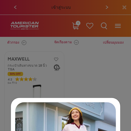
เข้าสู่ระบบ
0
จัดเรียงตาม
ตัวกรอง
เปลี่ยนมุมมอง
MAXWELL
กระเป๋าเดินทางขนาด 18 นิ้ว
TSA
50% OFF
4.2
4.2
(11 รีวิว)
จาก
5
ดาว
11
บท
วิจารณ์