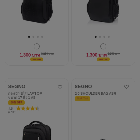
วิจารณ์
1,300 บาท
3,250 บาท
1,300 บาท
3,250 บาท
60% OFF
60% OFF
SEGNO
SEGNO
กระเป๋าเป้ใส่ LAPTOP
2.0 SHOULDER BAG ASR
ขนาด 17 นิ้ว 1 AS
สินค้าใหม่
60% OFF
4.5
4.5
(8 รีวิว)
จาก
5
ดาว
8
บท