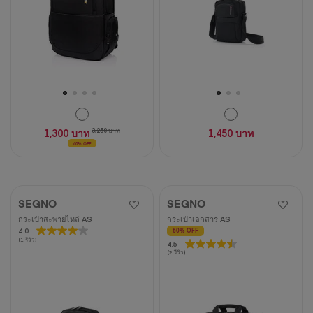
วิจารณ์
1,300 บาท
3,250 บาท
1,450 บาท
60% OFF
SEGNO
SEGNO
กระเป๋าสะพายไหล่ AS
กระเป๋าเอกสาร AS
4.0
4.0
60% OFF
(1 รีวิว)
4.5
4.5
จาก
(2 รีวิว)
จาก
5
5
ดาว
ดาว
1
2
บท