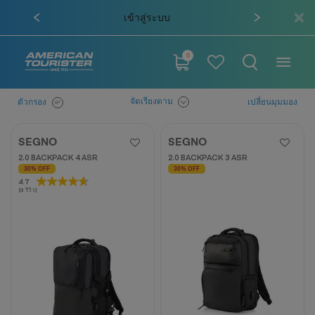
ผ่อน 0% นาน 6 เดือน เมื่อช้อปสินค้า
่ระบบ
ครบ 10,000 บาท
0
จัดเรียงตาม
ตัวกรอง
เปลี่ยนมุมมอง
SEGNO
SEGNO
2.0 BACKPACK 4 ASR
2.0 BACKPACK 3 ASR
30% OFF
30% OFF
4.7
4.7
(3 รีวิว)
จาก
5
ดาว
3
บท
วิจารณ์