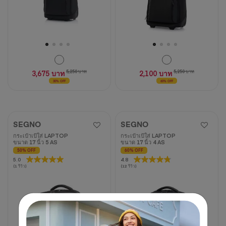
3,675 บาท
5,250 บาท
2,100 บาท
5,250 บาท
30% OFF
60% OFF
SEGNO
SEGNO
กระเป๋าเป้ใส่ LAPTOP
กระเป๋าเป้ใส่ LAPTOP
ขนาด 17 นิ้ว 5 AS
ขนาด 17 นิ้ว 4 AS
50% OFF
60% OFF
5.0
5.0
4.8
4.8
(1 รีวิว)
(12 รีวิว)
จาก
จาก
5
5
ดาว
ดาว
1
12
บท
บท
วิจารณ์
วิจารณ์