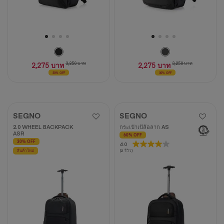
2,275 บาท
3,250 บาท
2,275 บาท
3,250 บาท
30% OFF
30% OFF
SEGNO
SEGNO
2.0 WHEEL BACKPACK
กระเป๋าเป้ล้อลาก AS
ASR
60% OFF
30% OFF
4.0
4.0
(2 รีวิว)
สินค้าใหม่
จาก
5
ดาว
2
บท
วิจารณ์