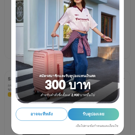
1,625 บาท
3,250 บาท
1,300 บาท
3,250 บาท
50% OFF
60% OFF
สมัครสมาชิกและรับคูปองแทนเงินสด
SEGNO
SEGNO
300 บาท
กระเป๋าเป้ใส่ LAPTOP
กระเป๋าเป้ใส่ LAPTOP
ขนาด 17 นิ้ว 2 AS
ขนาด 17 นิ้ว 3 AS
สำหรับคำสั่งซื้อตั้งแต่ 3,900 บาทขึ้นไป
60% OFF
60% OFF
2.0
2.0
(1 รีวิว)
จาก
5
อาจจะทีหลัง
รับคูปองเลย
ดาว
1
เป็นไปตามข้อกำหนดและเงื่อนไข
บท