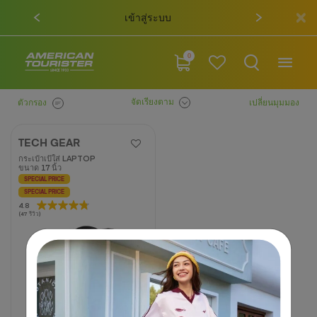
เข้าสู่ระบบ
0
จัดเรียงตาม
ตัวกรอง
เปลี่ยนมุมมอง
TECH GEAR
กระเป๋าเป้ใส่ LAPTOP
ขนาด 17 นิ้ว
SPECIAL PRICE
SPECIAL PRICE
4.8
4.8
(47 รีวิว)
จาก
5
ดาว
47
บท
วิจารณ์