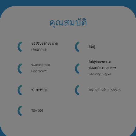
คุณสมบัติ
ช่องซิปขยายขนาด
ล้อคู่
เพิ่มความจุ
ซิปคู่รักษาความ
ระบบล้อแบบ
ปลอดภัย Duosaf™
Optimov™
Security Zipper
ช่องตาข่าย
ขนาดสำหรับ Check-In
TSA 008