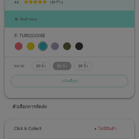
4.8
(59 รีวิว)
4.8
จาก
5
สินค้าหมด
ดาว
59
บท
สี:
TURQUOISE
วิจารณ์
ขนาด
20 นิ้ว
25 นิ้ว
28 นิ้ว
แจ้งเตือน
ตัวเลือกการจัดส่ง
Click & Collect
ไม่มีสินค้า