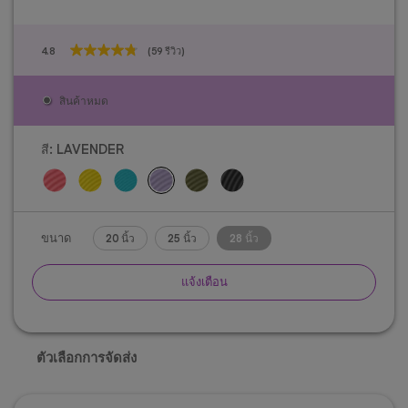
4.8
(59 รีวิว)
4.8
จาก
5
สินค้าหมด
ดาว
59
บท
สี:
LAVENDER
วิจารณ์
ขนาด
20 นิ้ว
25 นิ้ว
28 นิ้ว
แจ้งเตือน
ตัวเลือกการจัดส่ง