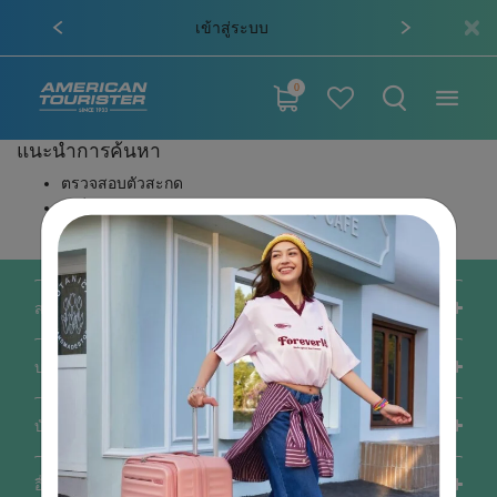
เข้าสู่ระบบ
0
แนะนำการค้นหา
ตรวจสอบตัวสะกด
เปลี่ยนแปลงคำขอร้อง
โปรดระบุเฉพาะเจาะจงให้น้อยลง
สนับสนุน/คำถามที่พบบ่อย
บริษัทของเรา
บัญชี
อื่นๆ