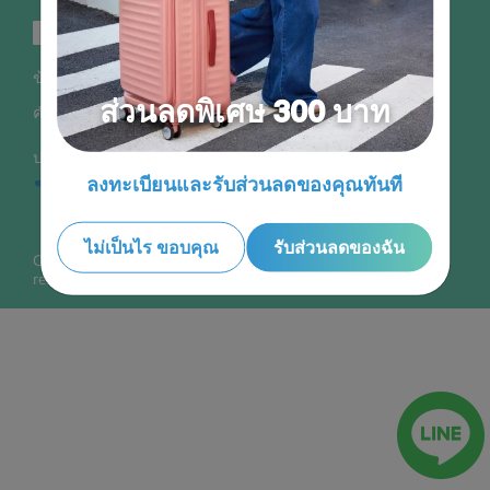
ข้อตกลงผู้ใช้บริการ
ความเป็นส่วนตัว
ส่วนลดพิเศษ 300 บาท
คำแถลงว่าการเก็บข้อมูลส่วนตัว
ประเทศไทย
ลงทะเบียนและรับส่วนลดของคุณทันที
ไม่เป็นไร ขอบคุณ
รับส่วนลดของฉัน
Copyright © 2026 Samsonite IP Holdings S.àr.l. All rights
reserved.